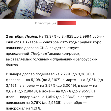
Иллюстрация:
pixabay.com
2 октября,
Позірк
.
На 13,37% (с 3,4625 до 2,9994 рубля)
снизился в январе — сентябре 2025 года средний курс
наличного доллара США, свидетельствует
проведенный
“Позіркам”
анализ котировок,
выставляемых головными отделениями белорусских
банков.
В январе доллар подешевел на 2,29% (до 3,3831), в
феврале — на 5,10% (до 3,2107), в марте — на 2,95% (до
3,1161), в апреле — на 3,57% (до 3,0049), в мае — на
0,69% (до 2,9843), в июне — на 0,97% (до 2,9553), в
июле — подорожал на 1,05% (до 2,9863), в августе —
подешевел на 0,76% (до 2,9635), в сентябре —
подорожал на 1,21%.