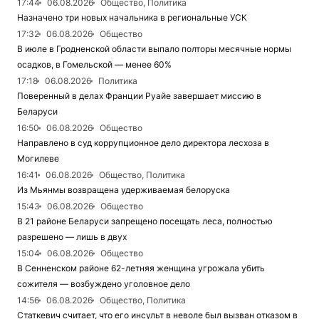
17:44
06.08.2026
Общество, Политика
Назначено три новых начальника в региональные УСК
17:32
06.08.2026
Общество
В июле в Гродненской области выпало полторы месячные нормы
осадков, в Гомельской — менее 60%
17:18
06.08.2026
Политика
Поверенный в делах Франции Руайе завершает миссию в
Беларуси
16:50
06.08.2026
Общество
Направлено в суд коррупционное дело директора лесхоза в
Могилеве
16:41
06.08.2026
Общество, Политика
Из Мьянмы возвращена удерживаемая белоруска
15:43
06.08.2026
Общество
В 21 районе Беларуси запрещено посещать леса, полностью
разрешено — лишь в двух
15:04
06.08.2026
Общество
В Сенненском районе 62-летняя женщина угрожала убить
сожителя — возбуждено уголовное дело
14:56
06.08.2026
Общество, Политика
Статкевич считает, что его инсульт в неволе был вызван отказом в