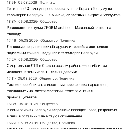
18:51
05.08.2026
Политика
Граждане РФ смогут проголосовать на выборах в Госдуму на
территории Беларуси — в Минске, областных центрах и Бобруйске
18:31
05.08.2026
Общество
Руководитель студии ZROBIM architects Маковский вышел на
свободу
17:46
05.08.2026
Общество, Политика
Литовские пограничники обнаружили третий за две недели
подземный тоннель, ведущий с территории Беларуси
17:27
05.08.2026
Общество
Смертельное ДТП в Светлогорском районе — погибли три
человека, в том числе 11-летняя девочка
17:11
05.08.2026
Общество, Политика
Таможня сообщила о задержании перевозчика наркотиков,
сославшись на "экстремистский" телеграм-канал
правозащитников
16:38
05.08.2026
Общество
В семи районах Беларуси запрещено посещать леса, разрешено —
в пяти, в остальных действуют ограничения
16:22
05.08.2026
Общество, Политика
МИД Польши предупредил о рисках посещения Беларуси для лиц с