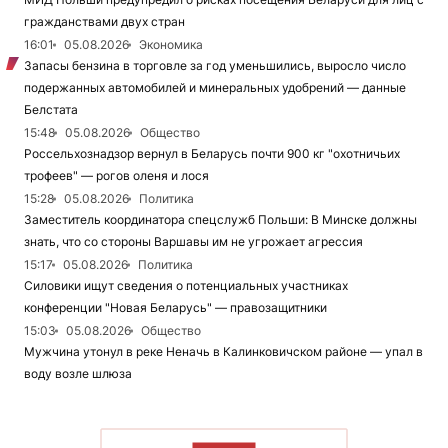
гражданствами двух стран
16:01
05.08.2026
Экономика
Запасы бензина в торговле за год уменьшились, выросло число
подержанных автомобилей и минеральных удобрений — данные
Белстата
15:48
05.08.2026
Общество
Россельхознадзор вернул в Беларусь почти 900 кг "охотничьих
трофеев" — рогов оленя и лося
15:28
05.08.2026
Политика
Заместитель координатора спецслужб Польши: В Минске должны
знать, что со стороны Варшавы им не угрожает агрессия
15:17
05.08.2026
Политика
Силовики ищут сведения о потенциальных участниках
конференции "Новая Беларусь" — правозащитники
15:03
05.08.2026
Общество
Мужчина утонул в реке Неначь в Калинковичском районе — упал в
воду возле шлюза