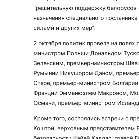
“решительную поддержку белорусов 
назначения специального посланника
силами и других мер“.
2 октября политик провела на полях 
министром Польши Дональдом Туско
Зеленским, премьер-министром Шве
Румынии Никушором Даном, премьер
Стере, премьер-министром Болгарии
Франции Эмманюэлем Макроном, Мол
Османи, премьер-министром Исланди
Кроме того, состоялись встречи с пр
Коштой, верховным представителем 
безопасности Кайей Каллас, главой 