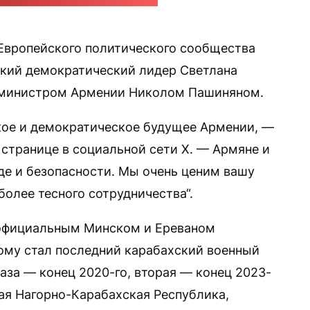
русского демлидера в соцсети Х
Европейского политического сообщества
сский демократический лидер Светлана
-министром Армении Николом Пашиняном.
ое и демократическое будущее Армении, —
 странице в социальной сети Х. — Армяне и
е и безопасности. Мы очень ценим вашу
олее тесного сотрудничества“.
 официальным Минском и Ереваном
ому стал последний карабахский военный
аза — конец 2020-го, вторая — конец 2023-
нная Нагорно-Карабахская Республика,