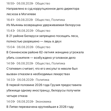
16:50
06.08.2026
Общество
Направлено в суд коррупционное дело директора
лесхоза в Могилеве
16:41
06.08.2026
Общество, Политика
Из Мьянмы возвращена удерживаемая белоруска
15:43
06.08.2026
Общество
В 21 районе Беларуси запрещено посещать леса,
полностью разрешено — лишь в двух
15:04
06.08.2026
Общество
В Сенненском районе 62-летняя женщина угрожала
убить сожителя — возбуждено уголовное дело
14:56
06.08.2026
Общество, Политика
Статкевич считает, что его инсульт в неволе был
вызван отказом в необходимых лекарствах
14:33
06.08.2026
Политика
В первой половине 2026 года Грузия предоставила
убежище одному иностранцу, белорусы получили
четыре отказа
14:09
06.08.2026
Экономика
В Литве перехвачена крупнейшая в 2026 году