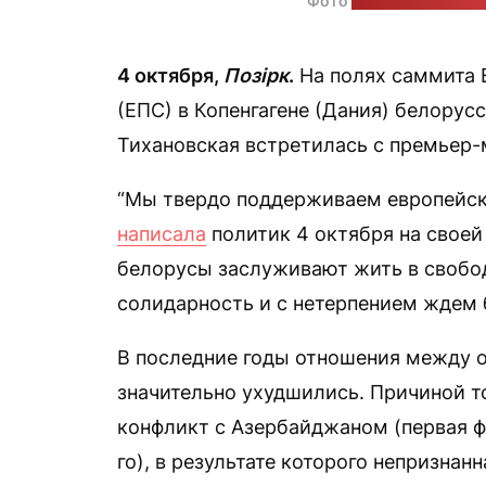
Фото
на странице бело
4 октября,
Позірк
.
На полях саммита 
(ЕПС) в Копенгагене (Дания) белору
Тихановская встретилась с премьер
“Мы твердо поддерживаем европейск
написала
политик 4 октября на своей
белорусы заслуживают жить в свобод
солидарность и с нетерпением ждем б
В последние годы отношения между
значительно ухудшились. Причиной т
конфликт с Азербайджаном (первая ф
го), в результате которого непризна