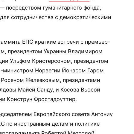
— посредством гуманитарного фонда,
 для сотрудничества с демократическими
саммита ЕПС краткие встречи с премьер-
м, президентом Украины Владимиром
ции Ульфом Кристерсоном, президентом
-министром Норвегии Йонасом Гаром
 Росеном Железковым, президентами
довы Майей Санду, и Косова Вьосой
и Криструн Фростадоуттир.
едседателем Европейского совета Антониу
ЕС по иностранным делам и политике
Европарламента Робертой Метсолой,