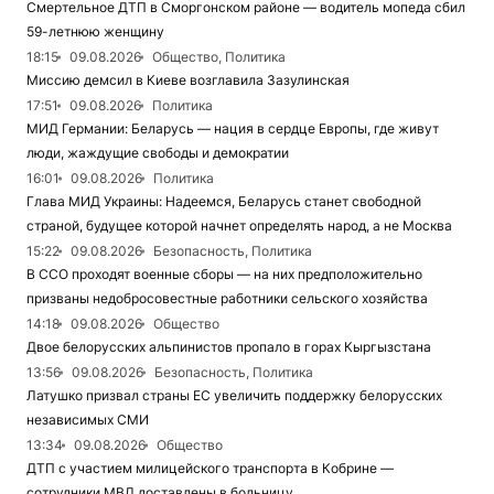
Смертельное ДТП в Сморгонском районе — водитель мопеда сбил
59-летнюю женщину
18:15
09.08.2026
Общество, Политика
Миссию демсил в Киеве возглавила Зазулинская
17:51
09.08.2026
Политика
МИД Германии: Беларусь — нация в сердце Европы, где живут
люди, жаждущие свободы и демократии
16:01
09.08.2026
Политика
Глава МИД Украины: Надеемся, Беларусь станет свободной
страной, будущее которой начнет определять народ, а не Москва
15:22
09.08.2026
Безопасность, Политика
В ССО проходят военные сборы — на них предположительно
призваны недобросовестные работники сельского хозяйства
14:18
09.08.2026
Общество
Двое белорусских альпинистов пропало в горах Кыргызстана
13:56
09.08.2026
Безопасность, Политика
Латушко призвал страны ЕС увеличить поддержку белорусских
независимых СМИ
13:34
09.08.2026
Общество
ДТП с участием милицейского транспорта в Кобрине —
сотрудники МВД доставлены в больницу