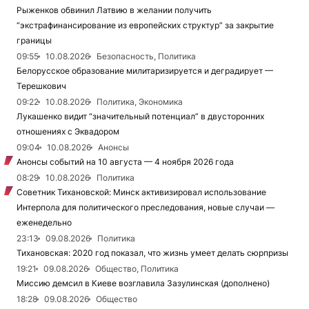
Рыженков обвинил Латвию в желании получить
“экстрафинансирование из европейских структур” за закрытие
границы
09:55
10.08.2026
Безопасность, Политика
Белорусское образование милитаризируется и деградирует —
Терешкович
09:22
10.08.2026
Политика, Экономика
Лукашенко видит “значительный потенциал” в двусторонних
отношениях с Эквадором
09:04
10.08.2026
Анонсы
Анонсы событий на 10 августа — 4 ноября 2026 года
08:29
10.08.2026
Политика
Советник Тихановской: Минск активизировал использование
Интерпола для политического преследования, новые случаи —
еженедельно
23:13
09.08.2026
Политика
Тихановская: 2020 год показал, что жизнь умеет делать сюрпризы
19:21
09.08.2026
Общество, Политика
Миссию демсил в Киеве возглавила Зазулинская (дополнено)
18:28
09.08.2026
Общество