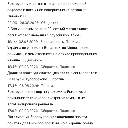
Беларусь нуждается в гигантской пенсионной
реформе и пока к ней совершенно не готова —
Львовский
20:06
08.08.2026
Общество
В Белыничском районе 22-летний мотоциклист
погиб от столкновения с грузовиком КамАЗ
19:14
08.08.2026
Безопасность, Политика
Украина не угрожает Беларуси, но Минск должен
понимать, с чем столкнется в случае присоединения
к войне — Демченко
18:46
08.08.2026
Общество, Политика
Дедок за жесткую люстрацию после смены власти в
Беларуси, Турарбекова — против
17:43
08.08.2026
Политика
Беларусь до сих пор не уведомила Euronews о
признании телеканала "экстремистским" и не
аргументировала решение
17:08
08.08.2026
Общество, Политика
Легализация белорусов, увековечение памяти
понятны для мирного времени, но в Украине война —