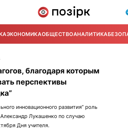
КА
ЭКОНОМИКА
ОБЩЕСТВО
АНАЛИТИКА
БЕЗОП
5
гогов, благодаря которым
вать перспективы
ка”
ьного инновационного развития” роль
ил Александр Лукашенко по случаю
тября Дня учителя.