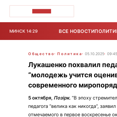
ПОЗІРК+
ВСЕ НОВОСТИ
ПОЛИТИ
МИНСК 14:29
Общество
Политика
05.10.2025
09:4
Лукашенко похвалил педа
“молодежь учится оцени
современного миропоряд
5 октября,
Позірк
.
“В эпоху стремител
педагога “велика как никогда”, заяв
отмечаемого в первое воскресенье ок