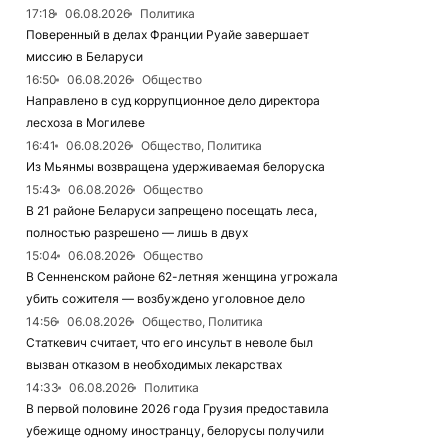
17:18
06.08.2026
Политика
Поверенный в делах Франции Руайе завершает
миссию в Беларуси
16:50
06.08.2026
Общество
Направлено в суд коррупционное дело директора
лесхоза в Могилеве
16:41
06.08.2026
Общество, Политика
Из Мьянмы возвращена удерживаемая белоруска
15:43
06.08.2026
Общество
В 21 районе Беларуси запрещено посещать леса,
полностью разрешено — лишь в двух
15:04
06.08.2026
Общество
В Сенненском районе 62-летняя женщина угрожала
убить сожителя — возбуждено уголовное дело
14:56
06.08.2026
Общество, Политика
Статкевич считает, что его инсульт в неволе был
вызван отказом в необходимых лекарствах
14:33
06.08.2026
Политика
В первой половине 2026 года Грузия предоставила
убежище одному иностранцу, белорусы получили