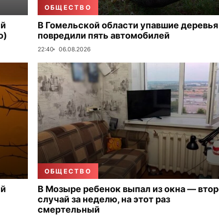
ОБЩЕСТВО
ый
В Гомельской области упавшие деревья
о)
повредили пять автомобилей
22:40
06.08.2026
ОБЩЕСТВО
ый
В Мозыре ребенок выпал из окна — вто
случай за неделю, на этот раз
смертельный