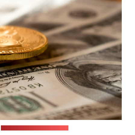
:
Dmytro Demidko / unsplash.com