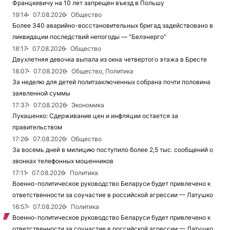
Францкевичу на 10 лет запрещен въезд в Польшу
19:14
07.08.2026
Общество
Более 340 аварийно-восстановительных бригад задействовано в
ликвидации последствий непогоды — "Белэнерго"
18:17
07.08.2026
Общество
Двухлетняя девочка выпала из окна четвертого этажа в Бресте
18:07
07.08.2026
Общество, Политика
За неделю для детей политзаключенных собрана почти половина
заявленной суммы
17:37
07.08.2026
Экономика
Лукашенко: Сдерживание цен и инфляции остается за
правительством
17:26
07.08.2026
Общество
За восемь дней в милицию поступило более 2,5 тыс. сообщений о
звонках телефонных мошенников
17:11
07.08.2026
Политика
Военно-политическое руководство Беларуси будет привлечено к
ответственности за соучастие в российской агрессии — Латушко
16:57
07.08.2026
Политика
Военно-политическое руководство Беларуси будет привлечено к
ответственности за соучастие в российской агрессии — Латушко