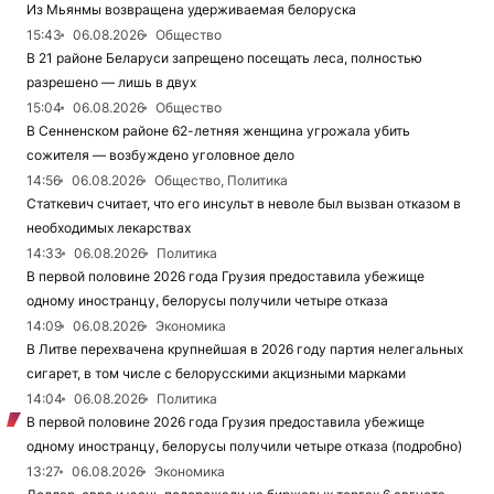
Из Мьянмы возвращена удерживаемая белоруска
15:43
06.08.2026
Общество
В 21 районе Беларуси запрещено посещать леса, полностью
разрешено — лишь в двух
15:04
06.08.2026
Общество
В Сенненском районе 62-летняя женщина угрожала убить
сожителя — возбуждено уголовное дело
14:56
06.08.2026
Общество, Политика
Статкевич считает, что его инсульт в неволе был вызван отказом в
необходимых лекарствах
14:33
06.08.2026
Политика
В первой половине 2026 года Грузия предоставила убежище
одному иностранцу, белорусы получили четыре отказа
14:09
06.08.2026
Экономика
В Литве перехвачена крупнейшая в 2026 году партия нелегальных
сигарет, в том числе с белорусскими акцизными марками
14:04
06.08.2026
Политика
В первой половине 2026 года Грузия предоставила убежище
одному иностранцу, белорусы получили четыре отказа (подробно)
13:27
06.08.2026
Экономика