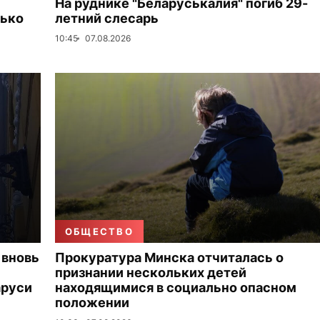
На руднике "Беларуськалия" погиб 29-
лько
летний слесарь
10:45
07.08.2026
ОБЩЕСТВО
 вновь
Прокуратура Минска отчиталась о
признании нескольких детей
аруси
находящимися в социально опасном
положении