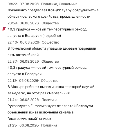
08:22
07.08.2026
Политика, Экономика
Лукашенко предлагает Кот-д'Ивуару сотрудничать в
области сельского хозяйства, промышленности
23:59
06.08.2026
Общество
40,3 градуса — новый температурный рекорд
августа в Беларуси (подробно)
22:40
06.08.2026
Общество
В Гомельской области упавшие деревья повредили
пять автомобилей
22:37
06.08.2026
Общество
40,3 градуса — новый температурный рекорд
августа в Беларуси
22:12
06.08.2026
Общество
В Мозыре ребенок выпал из окна — второй случай
за неделю, на этот раз смертельный
21:44
06.08.2026
Политика
Руководство Euronews ждет от властей Беларуси
объяснений из-за включения канала в
"экстремистский" список
21:23
06.08.2026
Политика