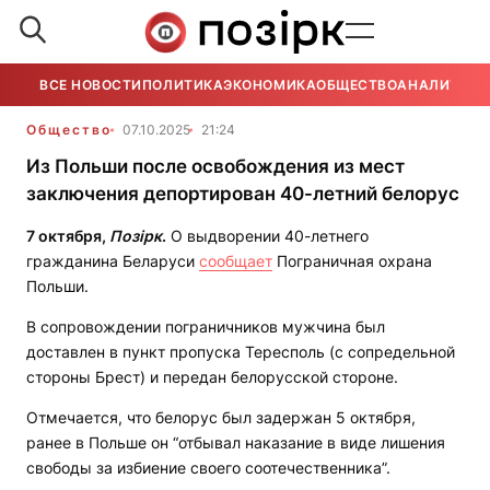
ВСЕ НОВОСТИ
ПОЛИТИКА
ЭКОНОМИКА
ОБЩЕСТВО
АНАЛИТИКА
Общество
07.10.2025
21:24
Из Польши после освобождения из мест
заключения депортирован 40-летний белорус
7 октября,
Позірк
.
О выдворении 40-летнего
гражданина Беларуси
сообщает
Пограничная охрана
Польши.
В сопровождении пограничников мужчина был
доставлен в пункт пропуска Тересполь (с сопредельной
стороны Брест) и передан белорусской стороне.
Отмечается, что белорус был задержан 5 октября,
ранее в Польше он “отбывал наказание в виде лишения
свободы за избиение своего соотечественника”.