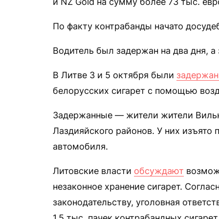
и NZ Gold на сумму более 73 тыс. евр
По факту контрабанды начато досуде
Водитель был задержан на два дня, а
В Литве 3 и 5 октября были
задержа
белорусских сигарет с помощью воз
Задержанные — жители жители Вильн
Лаздияйского районов. У них изъято п
автомобиля.
Литовские власти
обсуждают
возможн
незаконное хранение сигарет. Согла
законодательству, уголовная ответст
1,5 тыс. пачек контрабандных сигаре