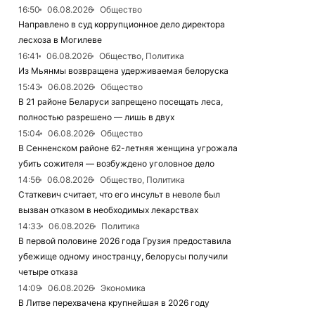
16:50
06.08.2026
Общество
Направлено в суд коррупционное дело директора
лесхоза в Могилеве
16:41
06.08.2026
Общество, Политика
Из Мьянмы возвращена удерживаемая белоруска
15:43
06.08.2026
Общество
В 21 районе Беларуси запрещено посещать леса,
полностью разрешено — лишь в двух
15:04
06.08.2026
Общество
В Сенненском районе 62-летняя женщина угрожала
убить сожителя — возбуждено уголовное дело
14:56
06.08.2026
Общество, Политика
Статкевич считает, что его инсульт в неволе был
вызван отказом в необходимых лекарствах
14:33
06.08.2026
Политика
В первой половине 2026 года Грузия предоставила
убежище одному иностранцу, белорусы получили
четыре отказа
14:09
06.08.2026
Экономика
В Литве перехвачена крупнейшая в 2026 году