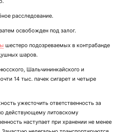
о.
бное расследование.
 затем освобожден под залог.
ны
шестеро подозреваемых в контрабанде
душных шаров.
юсского, Шальчининкайского и
очти 14 тыс. пачек сигарет и четыре
ость ужесточить ответственность за
сно действующему литовскому
венность наступает при хранении не менее
т. Зачастую нелегально транспортируются