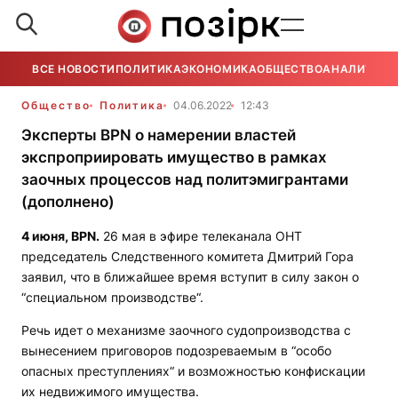
ВСЕ НОВОСТИ
ПОЛИТИКА
ЭКОНОМИКА
ОБЩЕСТВО
АНАЛИТИКА
Общество
Политика
04.06.2022
12:43
Эксперты BPN о намерении властей
экспроприировать имущество в рамках
заочных процессов над политэмигрантами
(дополнено)
4 июня,
BPN
.
26 мая в эфире телеканала ОНТ
председатель Следственного комитета Дмитрий Гора
заявил, что в ближайшее время вступит в силу закон о
“специальном производстве“.
Речь идет о механизме заочного судопроизводства с
вынесением приговоров подозреваемым в “особо
опасных преступлениях“ и возможностью конфискации
их недвижимого имущества.