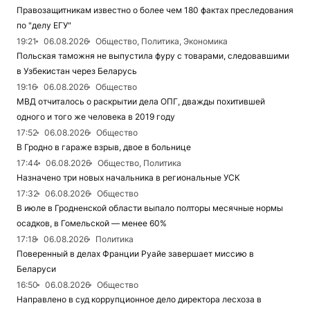
Правозащитникам известно о более чем 180 фактах преследования
по "делу ЕГУ"
19:21
06.08.2026
Общество, Политика, Экономика
Польская таможня не выпустила фуру с товарами, следовавшими
в Узбекистан через Беларусь
19:16
06.08.2026
Общество
МВД отчиталось о раскрытии дела ОПГ, дважды похитившей
одного и того же человека в 2019 году
17:52
06.08.2026
Общество
В Гродно в гараже взрыв, двое в больнице
17:44
06.08.2026
Общество, Политика
Назначено три новых начальника в региональные УСК
17:32
06.08.2026
Общество
В июле в Гродненской области выпало полторы месячные нормы
осадков, в Гомельской — менее 60%
17:18
06.08.2026
Политика
Поверенный в делах Франции Руайе завершает миссию в
Беларуси
16:50
06.08.2026
Общество
Направлено в суд коррупционное дело директора лесхоза в