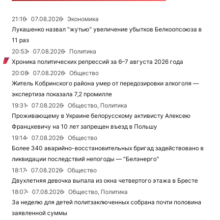
21:16
07.08.2026
Экономика
Лукашенко назвал "жутью" увеличение убытков Белкоопсоюза в
11 раз
20:53
07.08.2026
Политика
Хроника политических репрессий за 6–7 августа 2026 года
20:08
07.08.2026
Общество
Житель Кобринского района умер от передозировки алкоголя —
экспертиза показала 7,2 промилле
19:31
07.08.2026
Общество, Политика
Проживающему в Украине белорусскому активисту Алексею
Францкевичу на 10 лет запрещен въезд в Польшу
19:14
07.08.2026
Общество
Более 340 аварийно-восстановительных бригад задействовано в
ликвидации последствий непогоды — "Белэнерго"
18:17
07.08.2026
Общество
Двухлетняя девочка выпала из окна четвертого этажа в Бресте
18:07
07.08.2026
Общество, Политика
За неделю для детей политзаключенных собрана почти половина
заявленной суммы