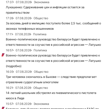
17:37
07.08.2026
Экономика
Лукашенко: Сдерживание цен и инфляции остается за
правительством
17:26
07.08.2026
Общество
За восемь дней в милицию поступило более 2,5 тыс. сообщений о
звонках телефонных мошенников
17:11
07.08.2026
Политика
Военно-политическое руководство Беларуси будет привлечено к
ответственности за соучастие в российской агрессии — Латушко
16:57
07.08.2026
Политика
Военно-политическое руководство Беларуси будет привлечено к
ответственности за соучастие в российской агрессии — Латушко
(подробно)
16:35
07.08.2026
Общество
Три человека скончалось в Быхове — следствие предполагает
отравление суррогатным алкоголем
16:21
07.08.2026
Общество
14-летний школьник обстрелял из пневматического пистолета
киоск в Лиде
15:57
07.08.2026
Экономика
Беларусь пятый месяц подряд является аутсайдером в ЕАЭС по