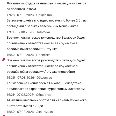
Лукашенко: Сдерживание цен и инфляции остается
за правительством
17:26
07.08.2026
Общество
За восемь дней в милицию поступило более 2,5 тыс.
сообщений о звонках телефонных мошенников
17:11
07.08.2026
Политика
Военно-политическое руководство Беларуси будет
привлечено к ответственности за соучастие в
российской агрессии — Латушко
16:57
07.08.2026
Политика
Военно-политическое руководство Беларуси будет
привлечено к ответственности за соучастие в
российской агрессии — Латушко (подробно)
16:35
07.08.2026
Общество
Три человека скончалось в Быхове — следствие
предполагает отравление суррогатным алкоголем
16:21
07.08.2026
Общество
14-летний школьник обстрелял из пневматического
пистолета киоск в Лиде
15:57
07.08.2026
Экономика