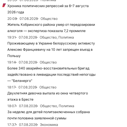
Хроника политических репрессий за 6–7 августа
2026 года
20:08
07.08.2026
Общество
Житель Кобринского района умер от передозировки
алкоголя — экспертиза показала 7,2 промилле
19:31
07.08.2026
Общество, Политика
Проживающему в Украине белорусскому активисту
Алексею Францкевичу на 10 лет запрещен въезд в
Польшу
19:14
07.08.2026
Общество
Более 340 аварийно-восстановительных бригад
задействовано в ликвидации последствий непогоды
— "Белэнерго"
18:17
07.08.2026
Общество
Двухлетняя девочка выпала из окна четвертого
этажа в Бресте
18:07
07.08.2026
Общество, Политика
За неделю для детей политзаключенных собрана
почти половина заявленной суммы
17:37
07.08.2026
Экономика