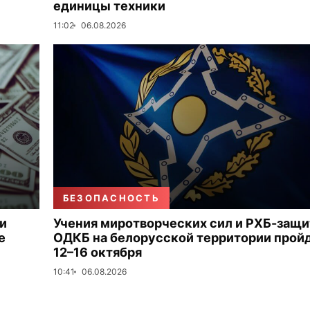
единицы техники
11:02
06.08.2026
БЕЗОПАСНОСТЬ
и
Учения миротворческих сил и РХБ-защ
е
ОДКБ на белорусской территории прой
12–16 октября
10:41
06.08.2026