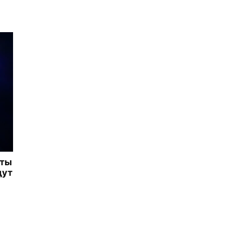
иты
дут