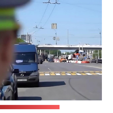
служба МВД / стоп-кадр: "Позірк"