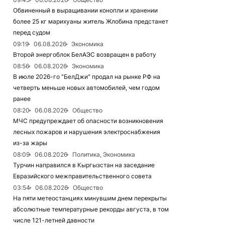
Обвиненный в выращивании конопли и хранении
более 25 кг марихуаны житель Жлобина предстанет
перед судом
09:19
06.08.2026
Экономика
Второй энергоблок БелАЭС возвращен в работу
08:56
06.08.2026
Экономика
В июле 2026-го "БелДжи" продал на рынке РФ на
четверть меньше новых автомобилей, чем годом
ранее
08:20
06.08.2026
Общество
МЧС предупреждает об опасности возникновения
лесных пожаров и нарушения электроснабжения
из-за жары
08:09
06.08.2026
Политика, Экономика
Турчин направился в Кыргызстан на заседание
Евразийского межправительственного совета
03:54
06.08.2026
Общество
На пяти метеостанциях минувшим днем перекрыты
абсолютные температурные рекорды августа, в том
числе 121-летней давности