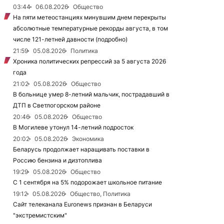
03:44
06.08.2026
Общество
На пяти метеостанциях минувшим днем перекрыты
абсолютные температурные рекорды августа, в том
числе 121-летней давности (подробно)
21:59
05.08.2026
Политика
Хроника политических репрессий за 5 августа 2026
года
21:02
05.08.2026
Общество
В больнице умер 8-летний мальчик, пострадавший в
ДТП в Светлогорском районе
20:46
05.08.2026
Общество
В Могилеве утонул 14-летний подросток
20:02
05.08.2026
Экономика
Беларусь продолжает наращивать поставки в
Россию бензина и дизтоплива
19:29
05.08.2026
Общество
С 1 сентября на 5% подорожает школьное питание
19:12
05.08.2026
Общество, Политика
Сайт телеканала Euronews признан в Беларуси
"экстремистским"