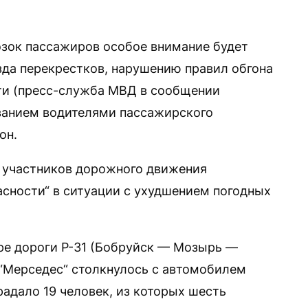
озок пассажиров особое внимание будет
да перекрестков, нарушению правил обгона
ти (пресс-служба МВД в сообщении
ванием водителями пассажирского
он.
х участников дорожного движения
сности“ в ситуации с ухудшением погодных
ре дороги Р-31 (Бобруйск — Мозырь —
“Мерседес“ столкнулось с автомобилем
традало 19 человек, из которых шесть