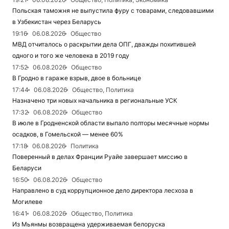
Польская таможня не выпустила фуру с товарами, следовавшими
в Узбекистан через Беларусь
19:16
06.08.2026
Общество
МВД отчиталось о раскрытии дела ОПГ, дважды похитившей
одного и того же человека в 2019 году
17:52
06.08.2026
Общество
В Гродно в гараже взрыв, двое в больнице
17:44
06.08.2026
Общество, Политика
Назначено три новых начальника в региональные УСК
17:32
06.08.2026
Общество
В июле в Гродненской области выпало полторы месячные нормы
осадков, в Гомельской — менее 60%
17:18
06.08.2026
Политика
Поверенный в делах Франции Руайе завершает миссию в
Беларуси
16:50
06.08.2026
Общество
Направлено в суд коррупционное дело директора лесхоза в
Могилеве
16:41
06.08.2026
Общество, Политика
Из Мьянмы возвращена удерживаемая белоруска