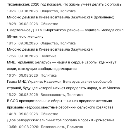
Тихановская: 2020 год показал, что жизнь умеет делать сюрпризы
19:21
09.08.2026
Общество, Политика
Миссию демсил в Киеве возглавила Зазулинская (дополнено)
18:28
09.08.2026
Общество
Смертельное ДТП в Сморгонском районе — водитель мопеда сбил
59-летнюю женщину
18:15
09.08.2026
Общество, Политика
Миссию демсил в Киеве возглавила Зазулинская
17:51
09.08.2026
Политика
МИД Германии: Беларусь — нация в сердце Европы, где живут
люди, жаждущие свободы и демократии
16:01
09.08.2026
Политика
Глава МИД Украины: Надеемся, Беларусь станет свободной
страной, будущее которой начнет определять народ, а не Москва
15:22
09.08.2026
Безопасность, Политика
В ССО проходят военные сборы — на них предположительно
призваны недобросовестные работники сельского хозяйства
14:18
09.08.2026
Общество
Двое белорусских альпинистов пропало в горах Кыргызстана
13:56
09.08.2026
Безопасность, Политика