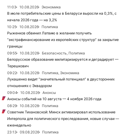
11:03
10.08.2026
Экономика
В июле потребительские цены в Беларуси выросли на 0,3%, с
начала 2026 года — на 3,2%
10:25
10.08.2026
Политика
Рыженков обвинил Латвию в желании получить
“экстрафинансирование из европейских структур” за закрытие
границы
09:55
10.08.2026
Безопасность, Политика
Белорусское образование милитаризируется и деградирует —
Терешкович
09:22
10.08.2026
Политика, Экономика
Лукашенко видит “значительный потенциал” в двусторонних
отношениях с Эквадором
09:04
10.08.2026
Анонсы
Анонсы событий на 10 августа — 4 ноября 2026 года
08:29
10.08.2026
Политика
Советник Тихановской: Минск активизировал использование
Интерпола для политического преследования, новые случаи —
еженедельно
23:13
09.08.2026
Политика