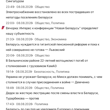
Сингапуром
23:49
08.08.2026
Общество
Электроснабжение восстановлено во всех пострадавших от
непогоды поселениях Беларуси
22:00
08.08.2026
Общество, Политика
Вячорка: Интерес к конференции "Новая Беларусь" определяет
нашу субъектность
21:33
08.08.2026
Общество, Экономика
Беларусь нуждается в гигантской пенсионной реформе и пока к
ней совершенно не готова — Львовский
20:06
08.08.2026
Общество
В Белыничском районе 22-летний мотоциклист погиб от
столкновения с грузовиком КамАЗ
19:14
08.08.2026
Безопасность, Политика
Украина не угрожает Беларуси, но Минск должен понимать, с чем
столкнется в случае присоединения к войне — Демченко
18:46
08.08.2026
Общество, Политика
Дедок за жесткую люстрацию после смены власти в Беларуси,
Турарбекова — против
17:43
08.08.2026
Политика
Беларусь до сих пор не уведомила Euronews о признании