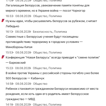
17:08
08.08.2026
Общество, Политика
Легализация белорусов, увековечение памяти понятны для
мирного времени, но в Украине война — посол Чорногор
16:32
08.08.2026
Общество, Политика
Нужны идеи, чтобы расшевелить белорусов за рубежом, считает
Лебедько
16:13
08.08.2026
Безопасность, Политика
Совместные с Беларусью учения будут посвящены
противодействию терроризму в городских условиях —
Минобороны Китая
15:53
08.08.2026
Общество, Политика
Конференция "Новая Беларусь" всегда приводит к "смене политик"
— Барковский
15:22
08.08.2026
Общество, Политика
В войне против Украины с российской стороны погибло уже более
500 белорусов — Кабанчук
14:58
08.08.2026
Общество
Ребенок становится гражданином Беларуси независимо от места
рождения, если хоть один его родитель имеет белорусское
гражданство — МВД
14:16
08.08.2026
Общество, Политика