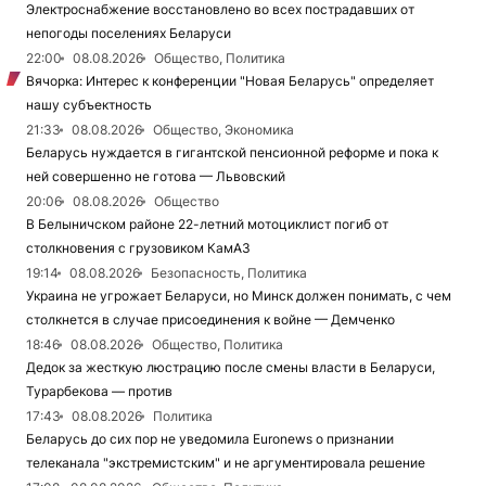
Электроснабжение восстановлено во всех пострадавших от
непогоды поселениях Беларуси
22:00
08.08.2026
Общество, Политика
Вячорка: Интерес к конференции "Новая Беларусь" определяет
нашу субъектность
21:33
08.08.2026
Общество, Экономика
Беларусь нуждается в гигантской пенсионной реформе и пока к
ней совершенно не готова — Львовский
20:06
08.08.2026
Общество
В Белыничском районе 22-летний мотоциклист погиб от
столкновения с грузовиком КамАЗ
19:14
08.08.2026
Безопасность, Политика
Украина не угрожает Беларуси, но Минск должен понимать, с чем
столкнется в случае присоединения к войне — Демченко
18:46
08.08.2026
Общество, Политика
Дедок за жесткую люстрацию после смены власти в Беларуси,
Турарбекова — против
17:43
08.08.2026
Политика
Беларусь до сих пор не уведомила Euronews о признании
телеканала "экстремистским" и не аргументировала решение