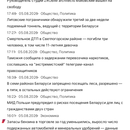
Руководитель студии ZROBIM architects Маковский вышел на
свободу
17:46
05.08.2026
Общество, Политика
Литовские пограничники обнаружили третий за две недели
подземный тоннель, ведущий с территории Беларуси
17:27
05.08.2026
Общество
Смертельное ДТП в Светлогорском районе — погибли три
человека, в том числе 11-летняя девочка
17:11
05.08.2026
Общество, Политика
Таможня сообщила о задержании перевозчика наркотиков,
сославшись на "экстремистский" телеграм-канал
правозащитников
16:38
05.08.2026
Общество
В семи районах Беларуси запрещено посещать леса, разрешено —
в пяти, в остальных действуют ограничения
16:22
05.08.2026
Общество, Политика
МИД Польши предупредил о рисках посещения Беларуси для лиц с
гражданствами двух стран
16:01
05.08.2026
Экономика
Запасы бензина в торговле за год уменьшились, выросло число
подержанных автомобилей и минеральных удобрений — данные