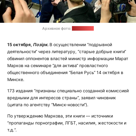
Архивное фото:
Мининформ
15 октября,
Позірк
.
В осуществлении “подрывной
деятельности“ через литературу, “старые добрые книги“
обвинил оппонентов властей министр информации Марат
Марков на семинаре “для актива“ провластного
общественного объединения “Белая Русь“ 14 октября в
Минске.
173 издания “признаны специально созданной комиссией
вредными для интересов страны“, заявил чиновник
(цитата по агентству “Минск-новости“).
По утверждению Маркова, эти книги — источники
“пропаганды порнографии, ЛГБТ, насилия, жестокости и
т.д.“.