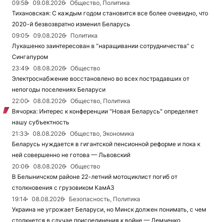
09:58
09.08.2026
Общество, Политика
Тихановская: С каждым годом становится все более очевидно, что
2020-й безвозвратно изменил Беларусь
09:05
09.08.2026
Политика
Лукашенко заинтересован в “наращивании сотрудничества” с
Сингапуром
23:49
08.08.2026
Общество
Электроснабжение восстановлено во всех пострадавших от
непогоды поселениях Беларуси
22:00
08.08.2026
Общество, Политика
Вячорка: Интерес к конференции "Новая Беларусь" определяет
нашу субъектность
21:33
08.08.2026
Общество, Экономика
Беларусь нуждается в гигантской пенсионной реформе и пока к
ней совершенно не готова — Львовский
20:06
08.08.2026
Общество
В Белыничском районе 22-летний мотоциклист погиб от
столкновения с грузовиком КамАЗ
19:14
08.08.2026
Безопасность, Политика
Украина не угрожает Беларуси, но Минск должен понимать, с чем
столкнется в случае присоединения к войне — Демченко