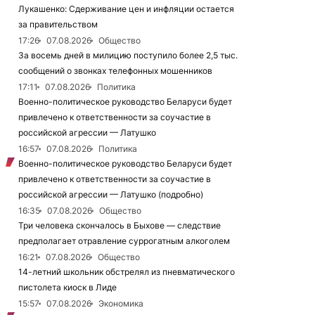
Лукашенко: Сдерживание цен и инфляции остается
за правительством
17:26
07.08.2026
Общество
За восемь дней в милицию поступило более 2,5 тыс.
сообщений о звонках телефонных мошенников
17:11
07.08.2026
Политика
Военно-политическое руководство Беларуси будет
привлечено к ответственности за соучастие в
российской агрессии — Латушко
16:57
07.08.2026
Политика
Военно-политическое руководство Беларуси будет
привлечено к ответственности за соучастие в
российской агрессии — Латушко (подробно)
16:35
07.08.2026
Общество
Три человека скончалось в Быхове — следствие
предполагает отравление суррогатным алкоголем
16:21
07.08.2026
Общество
14-летний школьник обстрелял из пневматического
пистолета киоск в Лиде
15:57
07.08.2026
Экономика