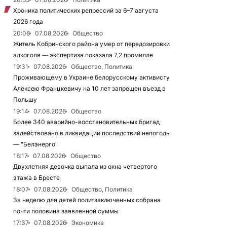
Хроника политических репрессий за 6–7 августа
2026 года
20:08
07.08.2026
Общество
Житель Кобринского района умер от передозировки
алкоголя — экспертиза показала 7,2 промилле
19:31
07.08.2026
Общество, Политика
Проживающему в Украине белорусскому активисту
Алексею Францкевичу на 10 лет запрещен въезд в
Польшу
19:14
07.08.2026
Общество
Более 340 аварийно-восстановительных бригад
задействовано в ликвидации последствий непогоды
— "Белэнерго"
18:17
07.08.2026
Общество
Двухлетняя девочка выпала из окна четвертого
этажа в Бресте
18:07
07.08.2026
Общество, Политика
За неделю для детей политзаключенных собрана
почти половина заявленной суммы
17:37
07.08.2026
Экономика