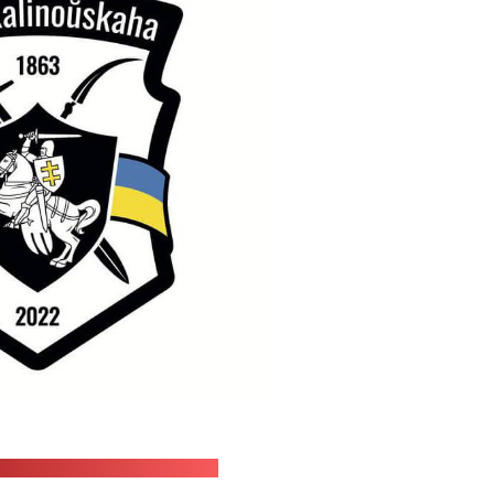
м-канал полка Калиновского