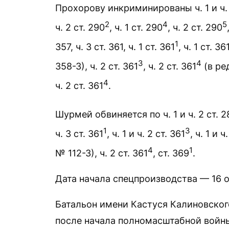
Прохорову инкриминированы ч. 1 и ч. 2 ст
2
4
5
ч. 2 ст. 290
, ч. 1 ст. 290
, ч. 2 ст. 290
1
357, ч. 3 ст. 361, ч. 1 ст. 361
, ч. 1 ст. 36
3
4
358-З), ч. 2 ст. 361
, ч. 2 ст. 361
(в ре
4
ч. 2 ст. 361
.
Шурмей обвиняется по ч. 1 и ч. 2 ст. 28
1
3
ч. 3 ст. 361
, ч. 1 и ч. 2 ст. 361
, ч. 1 и ч
4
1
№ 112-З), ч. 2 ст. 361
, ст. 369
.
Дата начала спецпроизводства — 16 о
Батальон имени Кастуся Калиновского
после начала полномасштабной войны