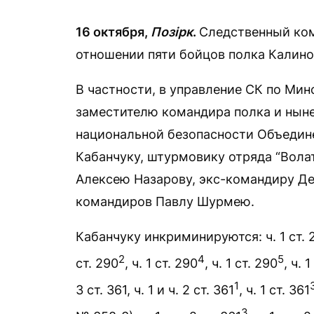
16 октября,
Позірк
.
Следственный ком
отношении пяти бойцов полка Калино
В частности, в управление СК по Ми
заместителю командира полка и нын
национальной безопасности Объедин
Кабанчуку, штурмовику отряда “Вола
Алексею Назарову, экс-командиру Де
командиров Павлу Шурмею.
Кабанчуку инкриминируются: ч. 1 ст. 285, 
2
4
5
ст. 290
, ч. 1 ст. 290
, ч. 1 ст. 290
, ч. 
1
3 ст. 361, ч. 1 и ч. 2 ст. 361
, ч. 1 ст. 361
3