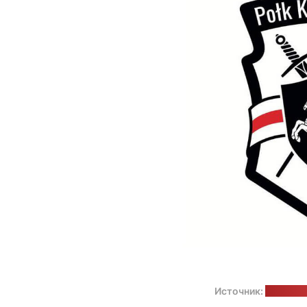
Источник:
телегра