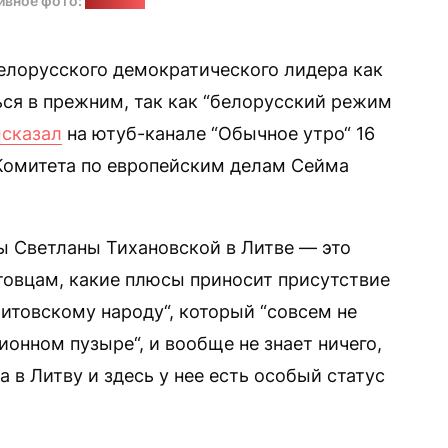
ивное фото:
"Позірк"
елорусского демократического лидера как
ься в прежним, так как “белорусский режим
сказал
на ютуб-канале “Обычное утро“ 16
 Комитета по европейским делам Сейма
ы Светланы Тихановской в Литве — это
товцам, какие плюсы приносит присутствие
итовскому народу“, который “совсем не
онном пузыре“, и вообще не знает ничего,
а в Литву и здесь у нее есть особый статус