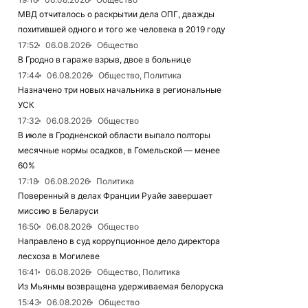
МВД отчиталось о раскрытии дела ОПГ, дважды
похитившей одного и того же человека в 2019 году
17:52
06.08.2026
Общество
В Гродно в гараже взрыв, двое в больнице
17:44
06.08.2026
Общество, Политика
Назначено три новых начальника в региональные
УСК
17:32
06.08.2026
Общество
В июле в Гродненской области выпало полторы
месячные нормы осадков, в Гомельской — менее
60%
17:18
06.08.2026
Политика
Поверенный в делах Франции Руайе завершает
миссию в Беларуси
16:50
06.08.2026
Общество
Направлено в суд коррупционное дело директора
лесхоза в Могилеве
16:41
06.08.2026
Общество, Политика
Из Мьянмы возвращена удерживаемая белоруска
15:43
06.08.2026
Общество