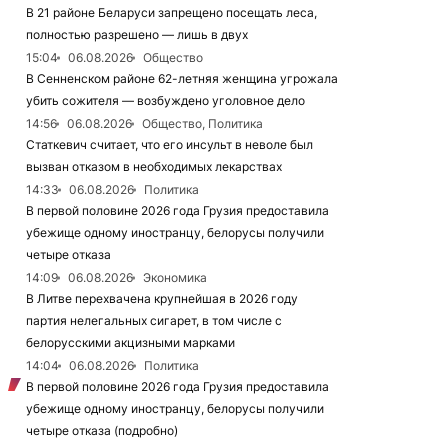
В 21 районе Беларуси запрещено посещать леса,
полностью разрешено — лишь в двух
15:04
06.08.2026
Общество
В Сенненском районе 62-летняя женщина угрожала
убить сожителя — возбуждено уголовное дело
14:56
06.08.2026
Общество, Политика
Статкевич считает, что его инсульт в неволе был
вызван отказом в необходимых лекарствах
14:33
06.08.2026
Политика
В первой половине 2026 года Грузия предоставила
убежище одному иностранцу, белорусы получили
четыре отказа
14:09
06.08.2026
Экономика
В Литве перехвачена крупнейшая в 2026 году
партия нелегальных сигарет, в том числе с
белорусскими акцизными марками
14:04
06.08.2026
Политика
В первой половине 2026 года Грузия предоставила
убежище одному иностранцу, белорусы получили
четыре отказа (подробно)