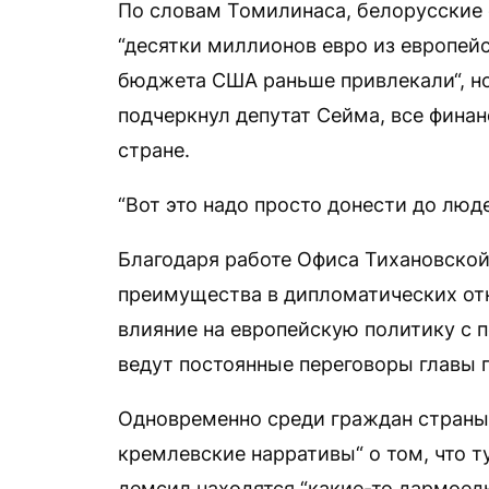
По словам Томилинаса, белорусские 
“десятки миллионов евро из европейс
бюджета США раньше привлекали“, но “
подчеркнул депутат Сейма, все фина
стране.
“Вот это надо просто донести до люде
Благодаря работе Офиса Тихановской
преимущества в дипломатических отн
влияние на европейскую политику с п
ведут постоянные переговоры главы г
Одновременно среди граждан страны
кремлевские нарративы“ о том, что т
демсил находятся “какие-то дармоеды