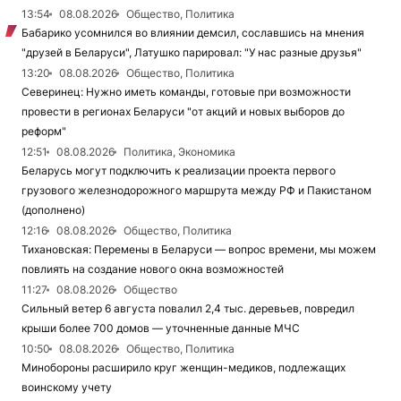
13:54
08.08.2026
Общество, Политика
Бабарико усомнился во влиянии демсил, сославшись на мнения
"друзей в Беларуси", Латушко парировал: "У нас разные друзья"
13:20
08.08.2026
Общество, Политика
Северинец: Нужно иметь команды, готовые при возможности
провести в регионах Беларуси "от акций и новых выборов до
реформ"
12:51
08.08.2026
Политика, Экономика
Беларусь могут подключить к реализации проекта первого
грузового железнодорожного маршрута между РФ и Пакистаном
(дополнено)
12:16
08.08.2026
Общество, Политика
Тихановская: Перемены в Беларуси — вопрос времени, мы можем
повлиять на создание нового окна возможностей
11:27
08.08.2026
Общество
Сильный ветер 6 августа повалил 2,4 тыс. деревьев, повредил
крыши более 700 домов — уточненные данные МЧС
10:50
08.08.2026
Общество, Политика
Минобороны расширило круг женщин-медиков, подлежащих
воинскому учету