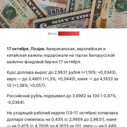
Фото:
pixabay.com
17 октября,
Позірк.
Американская, европейская и
китайская валюты подорожали на торгах Белорусской
валютно-фондовой биржи 17 октября.
Курс доллара вырос до 2,9831 рубля (+1,16%; +0,0343),
евро — до 3,4801 (+1,3%; +0,0445), юаня — до 4,1833 за
10 (+1,38%; +0,057).
Российский рубль подешевел до 3,6982 за 100 (-0,97%;
-0,0364).
На уходящей рабочей неделе (13–17 октября) котировка
доллара снизилась на 0,43% (с 2,9959 до 2,9831), юаня
— на 0,41% (с 4,2006 до 4,1833 за 10), евро — на 0,44%