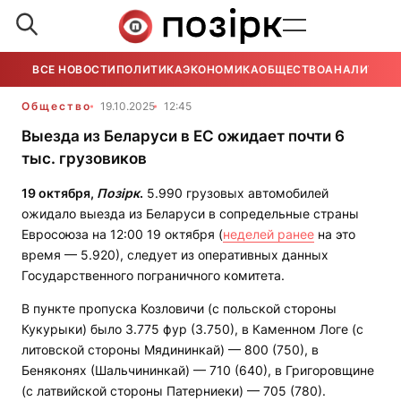
ВСЕ НОВОСТИ
ПОЛИТИКА
ЭКОНОМИКА
ОБЩЕСТВО
АНАЛИТИКА
Общество
19.10.2025
12:45
Выезда из Беларуси в ЕС ожидает почти 6
тыс. грузовиков
19 октября,
Позірк
.
5.990 грузовых автомобилей
ожидало выезда из Беларуси в сопредельные страны
Евросоюза на 12:00 19 октября (
неделей ранее
на это
время — 5.920), следует из оперативных данных
Государственного пограничного комитета.
В пункте пропуска Козловичи (с польской стороны
Кукурыки) было 3.775 фур (3.750), в Каменном Логе (с
литовской стороны Мядининкай) — 800 (750), в
Беняконях (Шальчининкай) — 710 (640), в Григоровщине
(с латвийской стороны Патерниеки) — 705 (780).