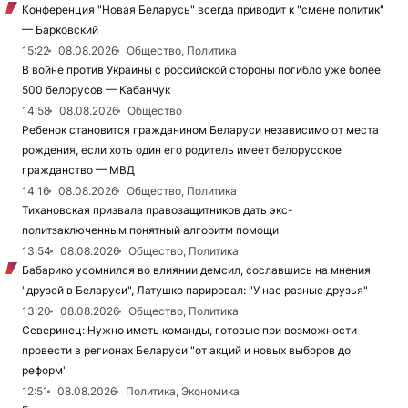
Конференция "Новая Беларусь" всегда приводит к "смене политик"
— Барковский
15:22
08.08.2026
Общество, Политика
В войне против Украины с российской стороны погибло уже более
500 белорусов — Кабанчук
14:58
08.08.2026
Общество
Ребенок становится гражданином Беларуси независимо от места
рождения, если хоть один его родитель имеет белорусское
гражданство — МВД
14:16
08.08.2026
Общество, Политика
Тихановская призвала правозащитников дать экс-
политзаключенным понятный алгоритм помощи
13:54
08.08.2026
Общество, Политика
Бабарико усомнился во влиянии демсил, сославшись на мнения
"друзей в Беларуси", Латушко парировал: "У нас разные друзья"
13:20
08.08.2026
Общество, Политика
Северинец: Нужно иметь команды, готовые при возможности
провести в регионах Беларуси "от акций и новых выборов до
реформ"
12:51
08.08.2026
Политика, Экономика