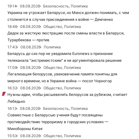
19:14
08.08.2026
Безопасность, Политика
Украина не угрожает Беларуси, но Минск должен понимать, с чем
столкнется в случае присоединения к войне — Демченко
18:46
08.08.2026
Общество, Политика
Дедок за жесткую люстрацию после смены власти в Беларуси,
Турарбекова — против
17:43
08.08.2026
Политика
Беларусь до сих пор не уведомила Euronews о признании
телеканала "экстремистским" и не аргументировала решение
17:08
08.08.2026
Общество, Политика
Легализация белорусов, увековечение памяти понятны для
мирного времени, но в Украине война — посол Чорногор
16:32
08.08.2026
Общество, Политика
Нужны идеи, чтобы расшевелить белорусов за рубежом, считает
Лебедько
16:13
08.08.2026
Безопасность, Политика
Совместные с Беларусью учения будут посвящены
противодействию терроризму в городских условиях —
Минобороны Китая
15:53
08.08.2026
Общество, Политика