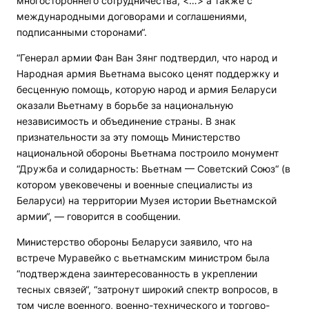
многостороннего сотрудничества, <…> а также с
международными договорами и соглашениями,
подписанными сторонами“.
“Генерал армии Фан Ван Зянг подтвердил, что народ и
Народная армия Вьетнама высоко ценят поддержку и
бесценную помощь, которую народ и армия Беларуси
оказали Вьетнаму в борьбе за национальную
независимость и объединение страны. В знак
признательности за эту помощь Министерство
национальной обороны Вьетнама построило монумент
“Дружба и солидарность: Вьетнам — Советский Союз“ (в
котором увековечены и военные специалисты из
Беларуси) на территории Музея истории Вьетнамской
армии“, — говорится в сообщении.
Министерство обороны Беларуси заявило, что на
встрече Муравейко с вьетнамским министром была
“подтверждена заинтересованность в укреплении
тесных связей“, “затронут широкий спектр вопросов, в
том числе военного, военно-технического и торгово-