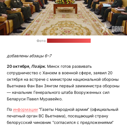
Фото:
"Газета Народной армии"
добавлены абзацы 6–7
20 октября,
Позірк
.
Минск готов развивать
сотрудничество с Ханоем в военной сфере, заявил 20
октября на встрече с министром национальной обороны
Вьетнама Фан Ван Зянгом первый замминистра обороны
— начальник Генерального штаба Вооруженных сил
Беларуси Павел Муравейко.
По
информации
“Газеты Народной армии“ (официальный
печатный орган ВС Вьетнама), посещающий страну
белорусский чиновник “согласился с предложениями“