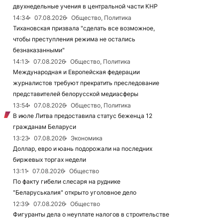
двухнедельные учения в центральной части КНР
14:34
07.08.2026
Общество, Политика
Тихановская призвала "сделать все возможное,
чтобы преступления режима не остались
безнаказанными"
14:13
07.08.2026
Общество, Политика
Международная и Европейская федерации
журналистов требуют прекратить преследование
представителей белорусской медиасферы
13:54
07.08.2026
Общество, Политика
В июле Литва предоставила статус беженца 12
гражданам Беларуси
13:23
07.08.2026
Экономика
Доллар, евро и юань подорожали на последних
биржевых торгах недели
13:11
07.08.2026
Общество
По факту гибели слесаря на руднике
"Беларуськалия" открыто уголовное дело
12:39
07.08.2026
Общество
Фигуранты дела о неуплате налогов в строительстве