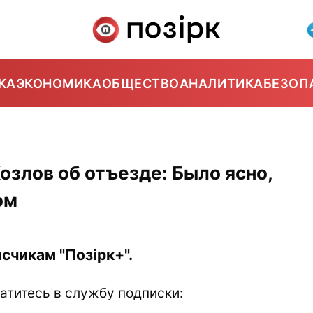
КА
ЭКОНОМИКА
ОБЩЕСТВО
АНАЛИТИКА
БЕЗОП
злов об отъезде: Было ясно,
ом
счикам "Позірк+".
атитесь в службу подписки: