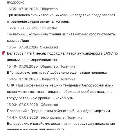
(подробно)
16:35
07.08.2026
Общество
Три человека скончалось в Быхове — следствие предполагает
отравление суррогатным алкоголем
16:21
07.08.2026
Общество
14-летний школьник обстрелял из пневматического пистолета
киоск в Лиде
15:57
07.08.2026
Экономика
Беларусь пятый месяц подряд является аутсайдером в ЕАЭС по
динамике промпроизводства
15:49
07.08.2026
Общество, Политика
В “список экстремистов“ добавлено еще четыре человека
15:45
07.08.2026
Общество, Политика
ОПК: При сохранении нынешних тенденций белорусский язык
скоро может остаться только в небольших сообществах, а на
государственном уровне — исчезнуть
15:03
07.08.2026
Общество
Пропавший в Гродненском районе грибник найден мертвым
14:47
07.08.2026
Безопасность, Политика
Белорусские и китайские десантники проведут двухнедельные
учения в центральной части КНР