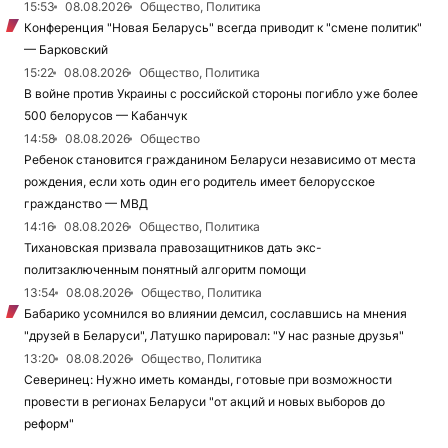
15:53
08.08.2026
Общество, Политика
Конференция "Новая Беларусь" всегда приводит к "смене политик"
— Барковский
15:22
08.08.2026
Общество, Политика
В войне против Украины с российской стороны погибло уже более
500 белорусов — Кабанчук
14:58
08.08.2026
Общество
Ребенок становится гражданином Беларуси независимо от места
рождения, если хоть один его родитель имеет белорусское
гражданство — МВД
14:16
08.08.2026
Общество, Политика
Тихановская призвала правозащитников дать экс-
политзаключенным понятный алгоритм помощи
13:54
08.08.2026
Общество, Политика
Бабарико усомнился во влиянии демсил, сославшись на мнения
"друзей в Беларуси", Латушко парировал: "У нас разные друзья"
13:20
08.08.2026
Общество, Политика
Северинец: Нужно иметь команды, готовые при возможности
провести в регионах Беларуси "от акций и новых выборов до
реформ"