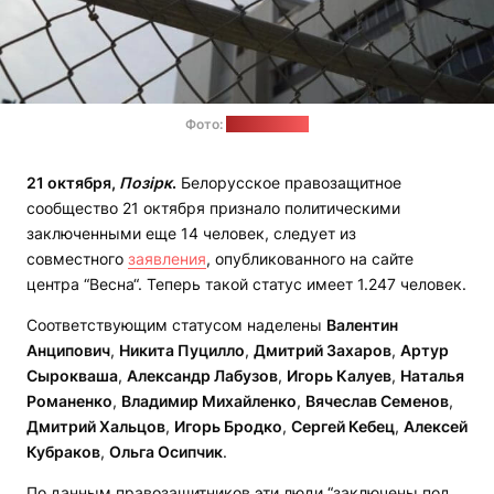
Фото:
pixabay.com
21 октября,
Позірк
.
Белорусское правозащитное
сообщество 21 октября признало политическими
заключенными еще 14 человек, следует из
совместного
заявления
, опубликованного на сайте
центра “Весна“. Теперь такой статус имеет 1.247 человек.
Соответствующим статусом наделены
Валентин
Анципович
,
Никита Пуцилло
,
Дмитрий Захаров
,
Артур
Сырокваша
,
Александр Лабузов
,
Игорь Калуев
,
Наталья
Романенко
,
Владимир Михайленко
,
Вячеслав Семенов
,
Дмитрий Хальцов
,
Игорь Бродко
,
Сергей Кебец
,
Алексей
Кубраков
,
Ольга Осипчик
.
По данным правозащитников эти люди “заключены под