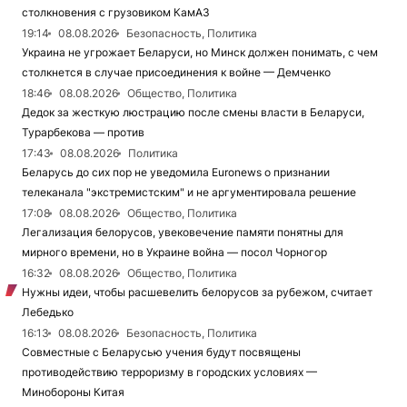
столкновения с грузовиком КамАЗ
19:14
08.08.2026
Безопасность, Политика
Украина не угрожает Беларуси, но Минск должен понимать, с чем
столкнется в случае присоединения к войне — Демченко
18:46
08.08.2026
Общество, Политика
Дедок за жесткую люстрацию после смены власти в Беларуси,
Турарбекова — против
17:43
08.08.2026
Политика
Беларусь до сих пор не уведомила Euronews о признании
телеканала "экстремистским" и не аргументировала решение
17:08
08.08.2026
Общество, Политика
Легализация белорусов, увековечение памяти понятны для
мирного времени, но в Украине война — посол Чорногор
16:32
08.08.2026
Общество, Политика
Нужны идеи, чтобы расшевелить белорусов за рубежом, считает
Лебедько
16:13
08.08.2026
Безопасность, Политика
Совместные с Беларусью учения будут посвящены
противодействию терроризму в городских условиях —
Минобороны Китая