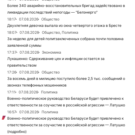
Более 340 аварийно-восстановительных бригад задействовано в
ликвидации последствий непогоды — "Белэнерго"
18:17
07.08.2026
Общество
Двухлетняя девочка выпала из окна четвертого этажа в Бресте
18:07
07.08.2026
Общество, Политика
За неделю для детей политзаключенных собрана почти половина
заявленной суммы
17:37
07.08.2026
Экономика
Лукашенко: Сдерживание цен и инфляции остается за
правительством
17:26
07.08.2026
Общество
За восемь дней в милицию поступило более 2,5 тыс. сообщений о
звонках телефонных мошенников
17:11
07.08.2026
Политика
Военно-политическое руководство Беларуси будет привлечено к
ответственности за соучастие в российской агрессии — Латушко
16:57
07.08.2026
Политика
Военно-политическое руководство Беларуси будет привлечено к
ответственности за соучастие в российской агрессии — Латушко
(подробно)