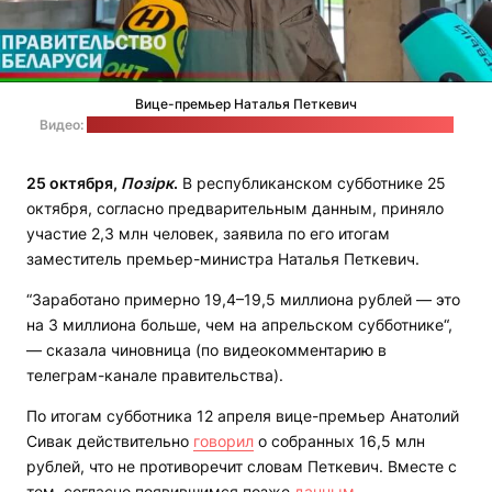
Вице-премьер Наталья Петкевич
Видео:
пресс-служба Совета министров / стоп-кадр: "Позірк"
25 октября,
Позірк
.
В республиканском субботнике 25
октября, согласно предварительным данным, приняло
участие 2,3 млн человек, заявила по его итогам
заместитель премьер-министра Наталья Петкевич.
“Заработано примерно 19,4–19,5 миллиона рублей — это
на 3 миллиона больше, чем на апрельском субботнике“,
— сказала чиновница (по видеокомментарию в
телеграм-канале правительства).
По итогам субботника 12 апреля вице-премьер Анатолий
Сивак действительно
говорил
о собранных 16,5 млн
рублей, что не противоречит словам Петкевич. Вместе с
тем, согласно появившимся позже
данным