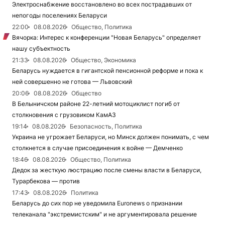
Электроснабжение восстановлено во всех пострадавших от
непогоды поселениях Беларуси
22:00
08.08.2026
Общество, Политика
Вячорка: Интерес к конференции "Новая Беларусь" определяет
нашу субъектность
21:33
08.08.2026
Общество, Экономика
Беларусь нуждается в гигантской пенсионной реформе и пока к
ней совершенно не готова — Львовский
20:06
08.08.2026
Общество
В Белыничском районе 22-летний мотоциклист погиб от
столкновения с грузовиком КамАЗ
19:14
08.08.2026
Безопасность, Политика
Украина не угрожает Беларуси, но Минск должен понимать, с чем
столкнется в случае присоединения к войне — Демченко
18:46
08.08.2026
Общество, Политика
Дедок за жесткую люстрацию после смены власти в Беларуси,
Турарбекова — против
17:43
08.08.2026
Политика
Беларусь до сих пор не уведомила Euronews о признании
телеканала "экстремистским" и не аргументировала решение