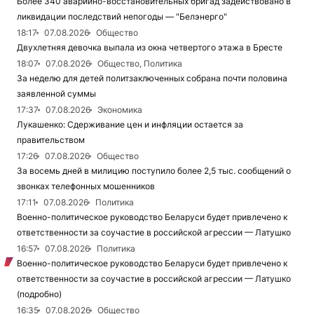
Более 340 аварийно-восстановительных бригад задействовано в
ликвидации последствий непогоды — "Белэнерго"
18:17
07.08.2026
Общество
Двухлетняя девочка выпала из окна четвертого этажа в Бресте
18:07
07.08.2026
Общество, Политика
За неделю для детей политзаключенных собрана почти половина
заявленной суммы
17:37
07.08.2026
Экономика
Лукашенко: Сдерживание цен и инфляции остается за
правительством
17:26
07.08.2026
Общество
За восемь дней в милицию поступило более 2,5 тыс. сообщений о
звонках телефонных мошенников
17:11
07.08.2026
Политика
Военно-политическое руководство Беларуси будет привлечено к
ответственности за соучастие в российской агрессии — Латушко
16:57
07.08.2026
Политика
Военно-политическое руководство Беларуси будет привлечено к
ответственности за соучастие в российской агрессии — Латушко
(подробно)
16:35
07.08.2026
Общество