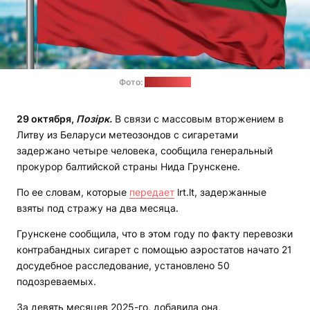
Фото:
evroflag.by
29 октября,
Позірк.
В связи с массовым вторжением в
Литву из Беларуси метеозондов с сигаретами
задержано четыре человека, сообщила генеральный
прокурор балтийской страны Нида Грунскене.
По ее словам, которые
передает
lrt.lt, задержанные
взяты под стражу на два месяца.
Грунскене сообщила, что в этом году по факту перевозки
контрабандных сигарет с помощью аэростатов начато 21
досудебное расследование, установлено 50
подозреваемых.
За девять месяцев 2025-го, добавила она,