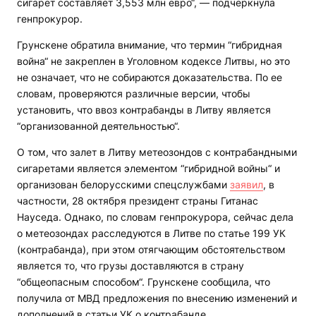
сигарет составляет 3,553 млн евро“, — подчеркнула
генпрокурор.
Грунскене обратила внимание, что термин “гибридная
война“ не закреплен в Уголовном кодексе Литвы, но это
не означает, что не собираются доказательства. По ее
словам, проверяются различные версии, чтобы
установить, что ввоз контрабанды в Литву является
“организованной деятельностью“.
О том, что залет в Литву метеозондов с контрабандными
сигаретами является элементом “гибридной войны“ и
организован белорусскими спецслужбами
заявил
, в
частности, 28 октября президент страны Гитанас
Науседа. Однако, по словам генпрокурора, сейчас дела
о метеозондах расследуются в Литве по статье 199 УК
(контрабанда), при этом отягчающим обстоятельством
является то, что грузы доставляются в страну
“общеопасным способом“. Грунскене сообщила, что
получила от МВД предложения по внесению изменений и
дополнений в статьи УК о контрабанде.