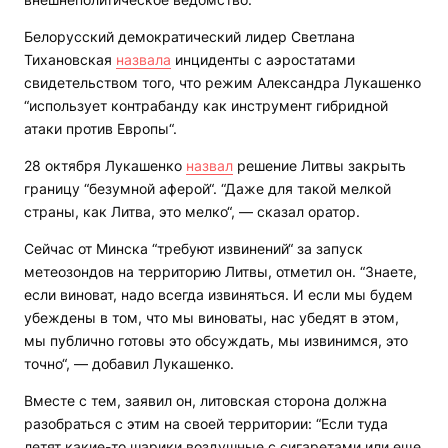
Белорусский демократический лидер Светлана
Тихановская
назвала
инциденты с аэростатами
свидетельством того, что режим Александра Лукашенко
“использует контрабанду как инструмент гибридной
атаки против Европы“.
28 октября Лукашенко
назвал
решение Литвы закрыть
границу “безумной аферой“. “Даже для такой мелкой
страны, как Литва, это мелко“, — сказал оратор.
Сейчас от Минска “требуют извинений“ за запуск
метеозондов на территорию Литвы, отметил он. “Знаете,
если виноват, надо всегда извиняться. И если мы будем
убеждены в том, что мы виноваты, нас убедят в этом,
мы публично готовы это обсуждать, мы извинимся, это
точно“, — добавил Лукашенко.
Вместе с тем, заявил он, литовская сторона должна
разобраться с этим на своей территории: “Если туда
летят какие-то шарики воздушные с сигаретами или еще