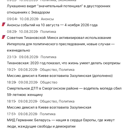
Лукашенко видит “значительный потенциал” в двусторонних
отношениях с Эквадором
09:04
10.08.2026
Анонсы
Анонсы событий на 10 августа — 4 ноября 2026 года
08:29
10.08.2026
Политика
Советник Тихановской: Минск активизировал использование
Интерпола для политического преследования, новые случаи —
еженедельно
23:13
09.08.2026
Политика
Тихановская: 2020 год показал, что жизнь умеет делать сюрпризы
19:21
09.08.2026
Общество, Политика
Миссию демсил в Киеве возглавила Зазулинская (дополнено)
18:28
09.08.2026
Общество
Смертельное ДТП в Сморгонском районе — водитель мопеда сбил
59-летнюю женщину
18:15
09.08.2026
Общество, Политика
Миссию демсил в Киеве возглавила Зазулинская
17:51
09.08.2026
Политика
МИД Германии: Беларусь — нация в сердце Европы, где живут
люди, жаждущие свободы и демократии