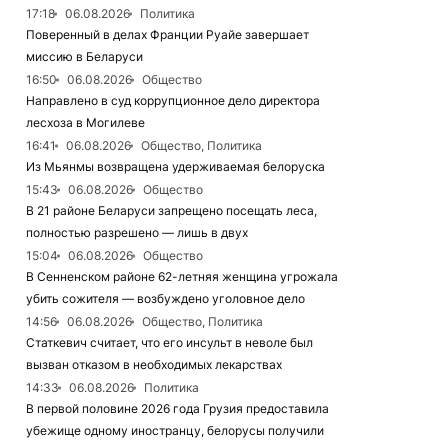
17:18
06.08.2026
Политика
Поверенный в делах Франции Руайе завершает
миссию в Беларуси
16:50
06.08.2026
Общество
Направлено в суд коррупционное дело директора
лесхоза в Могилеве
16:41
06.08.2026
Общество, Политика
Из Мьянмы возвращена удерживаемая белоруска
15:43
06.08.2026
Общество
В 21 районе Беларуси запрещено посещать леса,
полностью разрешено — лишь в двух
15:04
06.08.2026
Общество
В Сенненском районе 62-летняя женщина угрожала
убить сожителя — возбуждено уголовное дело
14:56
06.08.2026
Общество, Политика
Статкевич считает, что его инсульт в неволе был
вызван отказом в необходимых лекарствах
14:33
06.08.2026
Политика
В первой половине 2026 года Грузия предоставила
убежище одному иностранцу, белорусы получили