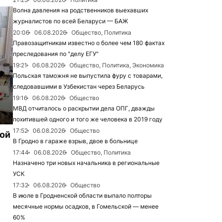
Волна давления на родственников выехавших
журналистов по всей Беларуси — БАЖ
20:06
06.08.2026
Общество, Политика
Правозащитникам известно о более чем 180 фактах
преследования по "делу ЕГУ"
19:21
06.08.2026
Общество, Политика, Экономика
Польская таможня не выпустила фуру с товарами,
следовавшими в Узбекистан через Беларусь
19:16
06.08.2026
Общество
МВД отчиталось о раскрытии дела ОПГ, дважды
похитившей одного и того же человека в 2019 году
17:52
06.08.2026
Общество
рой
В Гродно в гараже взрыв, двое в больнице
17:44
06.08.2026
Общество, Политика
Назначено три новых начальника в региональные
УСК
17:32
06.08.2026
Общество
В июле в Гродненской области выпало полторы
месячные нормы осадков, в Гомельской — менее
60%