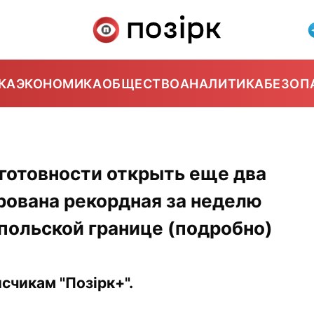
КА
ЭКОНОМИКА
ОБЩЕСТВО
АНАЛИТИКА
БЕЗОП
 готовности открыть еще два
рована рекордная за неделю
 польской границе (подробно)
счикам "Позірк+".