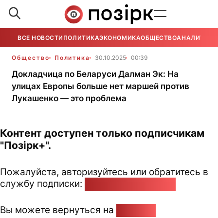
ВСЕ НОВОСТИ
ПОЛИТИКА
ЭКОНОМИКА
ОБЩЕСТВО
АНАЛИТИКА
Общество
Политика
30.10.2025
00:39
Докладчица по Беларуси Далман Эк: На
улицах Европы больше нет маршей против
Лукашенко — это проблема
Контент доступен только подписчикам
"Позірк+".
Пожалуйста, авторизуйтесь или обратитесь в
службу подписки:
pozirk@pozirk.online
Вы можете вернуться на
Главную