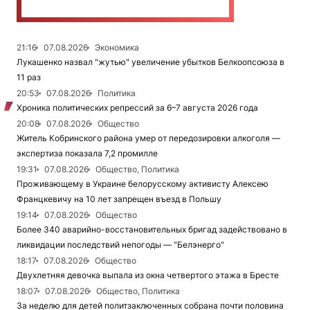
21:16
07.08.2026
Экономика
Лукашенко назвал "жутью" увеличение убытков Белкоопсоюза в
11 раз
20:53
07.08.2026
Политика
Хроника политических репрессий за 6–7 августа 2026 года
20:08
07.08.2026
Общество
Житель Кобринского района умер от передозировки алкоголя —
экспертиза показала 7,2 промилле
19:31
07.08.2026
Общество, Политика
Проживающему в Украине белорусскому активисту Алексею
Францкевичу на 10 лет запрещен въезд в Польшу
19:14
07.08.2026
Общество
Более 340 аварийно-восстановительных бригад задействовано в
ликвидации последствий непогоды — "Белэнерго"
18:17
07.08.2026
Общество
Двухлетняя девочка выпала из окна четвертого этажа в Бресте
18:07
07.08.2026
Общество, Политика
За неделю для детей политзаключенных собрана почти половина