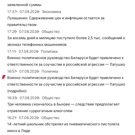
заявленной суммы
17:37
07.08.2026
Экономика
Лукашенко: Сдерживание цен и инфляции остается за
правительством
17:26
07.08.2026
Общество
За восемь дней в милицию поступило более 2,5 тыс. сообщений о
звонках телефонных мошенников
17:11
07.08.2026
Политика
Военно-политическое руководство Беларуси будет привлечено к
ответственности за соучастие в российской агрессии — Латушко
16:57
07.08.2026
Политика
Военно-политическое руководство Беларуси будет привлечено к
ответственности за соучастие в российской агрессии — Латушко
(подробно)
16:35
07.08.2026
Общество
Три человека скончалось в Быхове — следствие предполагает
отравление суррогатным алкоголем
16:21
07.08.2026
Общество
14-летний школьник обстрелял из пневматического пистолета
киоск в Лиде