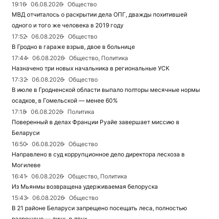
19:16
06.08.2026
Общество
МВД отчиталось о раскрытии дела ОПГ, дважды похитившей
одного и того же человека в 2019 году
17:52
06.08.2026
Общество
В Гродно в гараже взрыв, двое в больнице
17:44
06.08.2026
Общество, Политика
Назначено три новых начальника в региональные УСК
17:32
06.08.2026
Общество
В июле в Гродненской области выпало полторы месячные нормы
осадков, в Гомельской — менее 60%
17:18
06.08.2026
Политика
Поверенный в делах Франции Руайе завершает миссию в
Беларуси
16:50
06.08.2026
Общество
Направлено в суд коррупционное дело директора лесхоза в
Могилеве
16:41
06.08.2026
Общество, Политика
Из Мьянмы возвращена удерживаемая белоруска
15:43
06.08.2026
Общество
В 21 районе Беларуси запрещено посещать леса, полностью
разрешено — лишь в двух