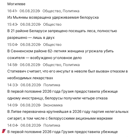
Могилеве
16:41
06.08.2026
Общество, Политика
Из Мьянмы возвращена удерживаемая белоруска
15:43
06.08.2026
Общество
В 21 районе Беларуси запрещено посещать леса, полностью
разрешено — лишь в двух
15:04
06.08.2026
Общество
В Сенненском районе 62-летняя женщина угрожала убить
сожителя — возбуждено уголовное дело
14:56
06.08.2026
Общество, Политика
Статкевич считает, что его инсульт в неволе был вызван отказом в
необходимых лекарствах
14:33
06.08.2026
Политика
В первой половине 2026 года Грузия предоставила убежище
одному иностранцу, белорусы получили четыре отказа
14:09
06.08.2026
Экономика
В Литве перехвачена крупнейшая в 2026 году партия нелегальных
сигарет, в том числе с белорусскими акцизными марками
14:04
06.08.2026
Политика
В первой половине 2026 года Грузия предоставила убежище