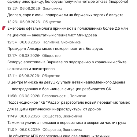
одному иностранцу, белорусы получили четыре отказа (подробно)
13:27
06.08.2026
Экономика
Доллар, евро и юань подорожали на биржевых торгах 6 августа
13:26
06.08.2026
Общество
Ежегодно офтальмологи принимают в поликлиниках более 2,5 млн
пациентов — внештатный специалист Минздрава
12:57
06.08.2026
Политика, Экономика
Президент Алжира может вскоре посетить Беларусь
12:17
06.08.2026
Общество
Белорус арестован в Варшаве по подозрению в хранении и сбыте
наркотиков и психотропов
12:11
06.08.2026
Общество
В центре Минска на девушку упали ветви надломленного дерева
— пострадавшая в больнице, в ситуации разбирается СК
11:58
06.08.2026
Безопасность, Политика
Подсанкционное "КБ "Радар" разработало новый передатчик помех
для защиты критической инфраструктуры от дронов
11:49
06.08.2026
Общество, Экономика
Таможня уличила польского перевозчика в сокрытии части груза
11:02
06.08.2026
Общество, Экономика
На объектах АПК повреждены еще две единицы техники