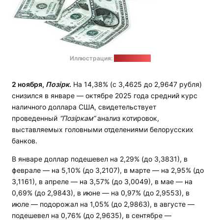
Иллюстрация:
pixabay.com
2 ноября,
Позірк
.
На 14,38% (с 3,4625 до 2,9647 рубля)
снизился в январе — октябре 2025 года средний курс
наличного доллара США, свидетельствует
проведенный
“Позіркам”
анализ котировок,
выставляемых головными отделениями белорусских
банков.
В январе доллар подешевел на 2,29% (до 3,3831), в
феврале — на 5,10% (до 3,2107), в марте — на 2,95% (до
3,1161), в апреле — на 3,57% (до 3,0049), в мае — на
0,69% (до 2,9843), в июне — на 0,97% (до 2,9553), в
июле — подорожал на 1,05% (до 2,9863), в августе —
подешевел на 0,76% (до 2,9635), в сентябре —