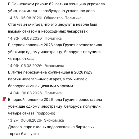
В Сенненском районе 62-летняя женщина угрожала
убить сожителя — возбуждено уголовное дело
14:56
06.08.2026
Общество, Политика
Статкевич считает, что его инсульт в неволе был
вызван отказом в необходимых лекарствах
14:33
06.08.2026
Политика
В первой половине 2026 года Грузия предоставила
убежище одному иностранцу, белорусы получили
четыре отказа
14:09
06.08.2026
Экономика
В Литве перехвачена крупнейшая в 2026 году
партия нелегальных сигарет, в том числе с
белорусскими акцизными марками
14:04
06.08.2026
Политика
В первой половине 2026 года Грузия предоставила
убежище одному иностранцу, белорусы получили
четыре отказа (подробно)
13:27
06.08.2026
Экономика
Доллар, евро и юань подорожали на биржевых
торгах 6 августа