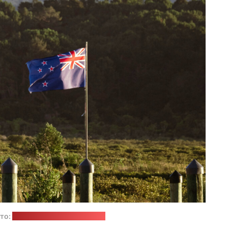
то:
Mario Amé / unsplash.com