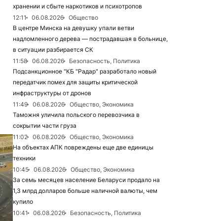
хранении и сбыте наркотиков и психотропов
12:11
06.08.2026
Общество
В центре Минска на девушку упали ветви
надломленного дерева — пострадавшая в больнице,
в ситуации разбирается СК
11:58
06.08.2026
Безопасность, Политика
Подсанкционное "КБ "Радар" разработало новый
передатчик помех для защиты критической
инфраструктуры от дронов
11:49
06.08.2026
Общество, Экономика
Таможня уличила польского перевозчика в
сокрытии части груза
11:02
06.08.2026
Общество, Экономика
На объектах АПК повреждены еще две единицы
техники
10:45
06.08.2026
Общество, Экономика
За семь месяцев население Беларуси продало на
1,3 млрд долларов больше наличной валюты, чем
купило
10:41
06.08.2026
Безопасность, Политика