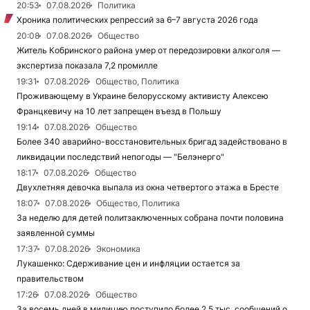
20:53
07.08.2026
Политика
Хроника политических репрессий за 6–7 августа 2026 года
20:08
07.08.2026
Общество
Житель Кобринского района умер от передозировки алкоголя —
экспертиза показала 7,2 промилле
19:31
07.08.2026
Общество, Политика
Проживающему в Украине белорусскому активисту Алексею
Францкевичу на 10 лет запрещен въезд в Польшу
19:14
07.08.2026
Общество
Более 340 аварийно-восстановительных бригад задействовано в
ликвидации последствий непогоды — "Белэнерго"
18:17
07.08.2026
Общество
Двухлетняя девочка выпала из окна четвертого этажа в Бресте
18:07
07.08.2026
Общество, Политика
За неделю для детей политзаключенных собрана почти половина
заявленной суммы
17:37
07.08.2026
Экономика
Лукашенко: Сдерживание цен и инфляции остается за
правительством
17:26
07.08.2026
Общество
За восемь дней в милицию поступило более 2,5 тыс. сообщений о