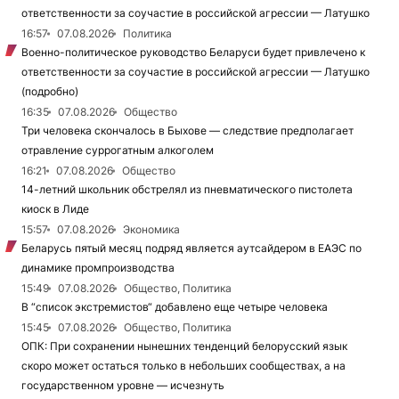
ответственности за соучастие в российской агрессии — Латушко
16:57
07.08.2026
Политика
Военно-политическое руководство Беларуси будет привлечено к
ответственности за соучастие в российской агрессии — Латушко
(подробно)
16:35
07.08.2026
Общество
Три человека скончалось в Быхове — следствие предполагает
отравление суррогатным алкоголем
16:21
07.08.2026
Общество
14-летний школьник обстрелял из пневматического пистолета
киоск в Лиде
15:57
07.08.2026
Экономика
Беларусь пятый месяц подряд является аутсайдером в ЕАЭС по
динамике промпроизводства
15:49
07.08.2026
Общество, Политика
В “список экстремистов“ добавлено еще четыре человека
15:45
07.08.2026
Общество, Политика
ОПК: При сохранении нынешних тенденций белорусский язык
скоро может остаться только в небольших сообществах, а на
государственном уровне — исчезнуть