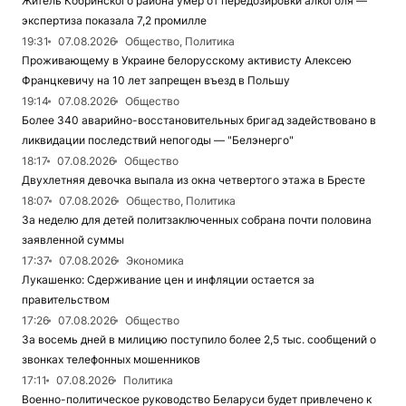
Житель Кобринского района умер от передозировки алкоголя —
экспертиза показала 7,2 промилле
19:31
07.08.2026
Общество, Политика
Проживающему в Украине белорусскому активисту Алексею
Францкевичу на 10 лет запрещен въезд в Польшу
19:14
07.08.2026
Общество
Более 340 аварийно-восстановительных бригад задействовано в
ликвидации последствий непогоды — "Белэнерго"
18:17
07.08.2026
Общество
Двухлетняя девочка выпала из окна четвертого этажа в Бресте
18:07
07.08.2026
Общество, Политика
За неделю для детей политзаключенных собрана почти половина
заявленной суммы
17:37
07.08.2026
Экономика
Лукашенко: Сдерживание цен и инфляции остается за
правительством
17:26
07.08.2026
Общество
За восемь дней в милицию поступило более 2,5 тыс. сообщений о
звонках телефонных мошенников
17:11
07.08.2026
Политика
Военно-политическое руководство Беларуси будет привлечено к