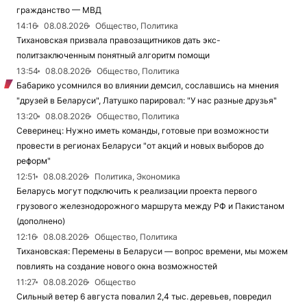
гражданство — МВД
14:16
08.08.2026
Общество, Политика
Тихановская призвала правозащитников дать экс-
политзаключенным понятный алгоритм помощи
13:54
08.08.2026
Общество, Политика
Бабарико усомнился во влиянии демсил, сославшись на мнения
"друзей в Беларуси", Латушко парировал: "У нас разные друзья"
13:20
08.08.2026
Общество, Политика
Северинец: Нужно иметь команды, готовые при возможности
провести в регионах Беларуси "от акций и новых выборов до
реформ"
12:51
08.08.2026
Политика, Экономика
Беларусь могут подключить к реализации проекта первого
грузового железнодорожного маршрута между РФ и Пакистаном
(дополнено)
12:16
08.08.2026
Общество, Политика
Тихановская: Перемены в Беларуси — вопрос времени, мы можем
повлиять на создание нового окна возможностей
11:27
08.08.2026
Общество
Сильный ветер 6 августа повалил 2,4 тыс. деревьев, повредил