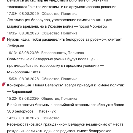
Беларусь до сих пор не уведомила Euronews о признании
телеканала "экстремистским" и не аргументировала решение
17:08
08.08.2026
Общество, Политика
Легализация белорусов, увековечение памяти понятны для
мирного времени, но в Украине война — посол Чорногор
16:32
08.08.2026
Общество, Политика
Нужны идеи, чтобы расшевелить белорусов за рубежом, считает
Лебедько
16:13
08.08.2026
Безопасность, Политика
Совместные с Беларусью учения будут посвящены
противодействию терроризму в городских условиях —
Минобороны Китая
15:53
08.08.2026
Общество, Политика
Конференция "Новая Беларусь" всегда приводит к "смене политик"
— Барковский
15:22
08.08.2026
Общество, Политика
В войне против Украины с российской стороны погибло уже более
500 белорусов — Кабанчук
14:58
08.08.2026
Общество
Ребенок становится гражданином Беларуси независимо от места
рождения, если хоть один его родитель имеет белорусское