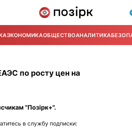
КА
ЭКОНОМИКА
ОБЩЕСТВО
АНАЛИТИКА
БЕЗОП
ЕАЭС по росту цен на
счикам "Позірк+".
атитесь в службу подписки: