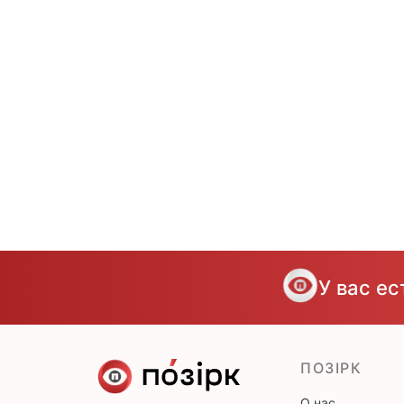
У вас е
ПОЗІРК
О нас