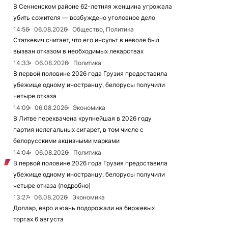
В Сенненском районе 62-летняя женщина угрожала
убить сожителя — возбуждено уголовное дело
14:56
06.08.2026
Общество, Политика
Статкевич считает, что его инсульт в неволе был
вызван отказом в необходимых лекарствах
14:33
06.08.2026
Политика
В первой половине 2026 года Грузия предоставила
убежище одному иностранцу, белорусы получили
четыре отказа
14:09
06.08.2026
Экономика
В Литве перехвачена крупнейшая в 2026 году
партия нелегальных сигарет, в том числе с
белорусскими акцизными марками
14:04
06.08.2026
Политика
В первой половине 2026 года Грузия предоставила
убежище одному иностранцу, белорусы получили
четыре отказа (подробно)
13:27
06.08.2026
Экономика
Доллар, евро и юань подорожали на биржевых
торгах 6 августа