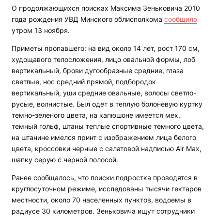
О продолжающихся поисках Максима Зеньковича 2010
года рождения УВД Минского облисполкома
сообщило
утром 13 ноября.
Приметы пропавшего: на вид около 14 лет, рост 170 см,
худощавого телосложения, лицо овальной формы, лоб
вертикальный, брови дугообразные средние, глаза
светлые, нос средний прямой, подбородок
вертикальный, уши средние овальные, волосы светло-
русые, волнистые. Был одет в теплую болоневую куртку
темно-зеленого цвета, на капюшоне имеется мех,
темный гольф, штаны теплые спортивные темного цвета,
на штанине имелся принт с изображением лица белого
цвета, кроссовки черные с салатовой надписью Air Мах,
шапку серую с черной полосой.
Ранее сообщалось, что поиски подростка проводятся в
круглосуточном режиме, исследованы тысячи гектаров
местности, около 70 населенных пунктов, водоемы в
радиусе 30 километров. Зеньковича ищут сотрудники