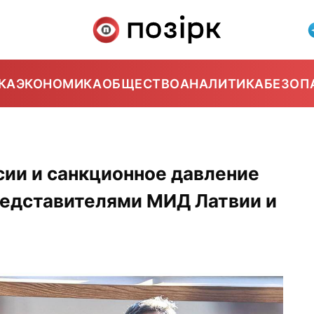
КА
ЭКОНОМИКА
ОБЩЕСТВО
АНАЛИТИКА
БЕЗОП
сии и санкционное давление
редставителями МИД Латвии и