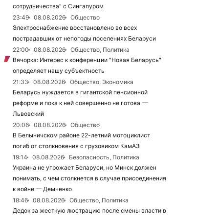
сотрудничества” с Сингапуром
23:49
08.08.2026
Общество
Электроснабжение восстановлено во всех
пострадавших от непогоды поселениях Беларуси
22:00
08.08.2026
Общество, Политика
Вячорка: Интерес к конференции "Новая Беларусь"
определяет нашу субъектность
21:33
08.08.2026
Общество, Экономика
Беларусь нуждается в гигантской пенсионной
реформе и пока к ней совершенно не готова —
Львовский
20:06
08.08.2026
Общество
В Белыничском районе 22-летний мотоциклист
погиб от столкновения с грузовиком КамАЗ
19:14
08.08.2026
Безопасность, Политика
Украина не угрожает Беларуси, но Минск должен
понимать, с чем столкнется в случае присоединения
к войне — Демченко
18:46
08.08.2026
Общество, Политика
Дедок за жесткую люстрацию после смены власти в