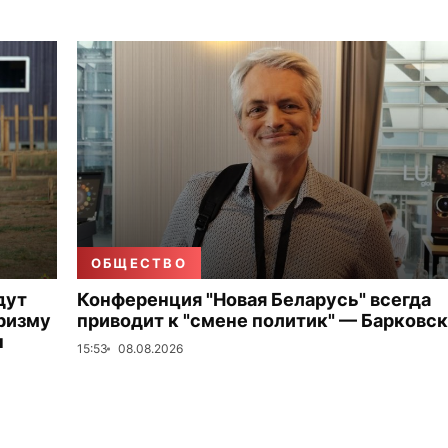
ОБЩЕСТВО
дут
Конференция "Новая Беларусь" всегда
ризму
приводит к "смене политик" — Барковс
ы
15:53
08.08.2026