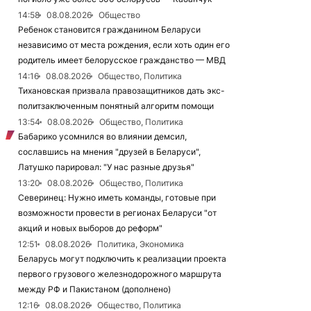
14:58
08.08.2026
Общество
Ребенок становится гражданином Беларуси
независимо от места рождения, если хоть один его
родитель имеет белорусское гражданство — МВД
14:16
08.08.2026
Общество, Политика
Тихановская призвала правозащитников дать экс-
политзаключенным понятный алгоритм помощи
13:54
08.08.2026
Общество, Политика
Бабарико усомнился во влиянии демсил,
сославшись на мнения "друзей в Беларуси",
Латушко парировал: "У нас разные друзья"
13:20
08.08.2026
Общество, Политика
Северинец: Нужно иметь команды, готовые при
возможности провести в регионах Беларуси "от
акций и новых выборов до реформ"
12:51
08.08.2026
Политика, Экономика
Беларусь могут подключить к реализации проекта
первого грузового железнодорожного маршрута
между РФ и Пакистаном (дополнено)
12:16
08.08.2026
Общество, Политика