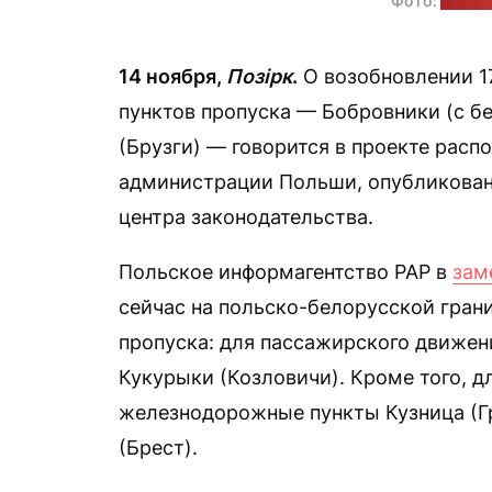
Фото:
Погра
14 ноября,
Позірк
.
О возобновлении 1
пунктов пропуска — Бобровники (с б
(Брузги) — говорится в проекте расп
администрации Польши, опубликованн
центра законодательства.
Польское информагентство PAP в
зам
сейчас на польско-белорусской гран
пропуска: для пассажирского движен
Кукурыки (Козловичи). Кроме того, 
железнодорожные пункты Кузница (Гр
(Брест).