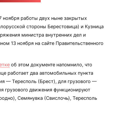
ничная охрана Польши
7 ноября работы двух ныне закрытых
елорусской стороны Берестовица) и Кузница
оряжения министра внутренних дел и
ом 13 ноября на сайте Правительственного
етке
об этом документе напомнило, что
ице работает два автомобильных пункта
ия — Тересполь (Брест), для грузового —
для грузового движения функционируют
одно), Семянувка (Свислочь), Тересполь