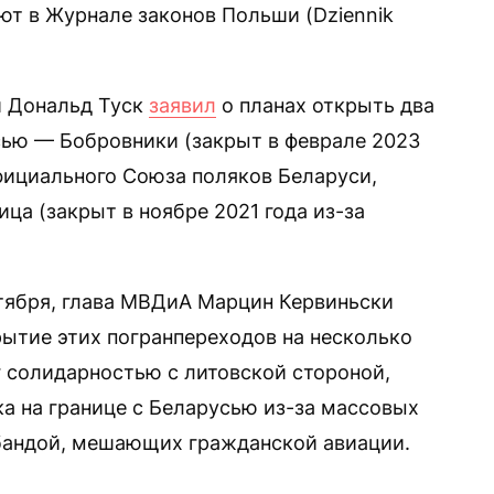
ют в Журнале законов Польши (Dziennik
и Дональд Туск
заявил
о планах открыть два
усью — Бобровники (закрыт в феврале 2023
фициального Союза поляков Беларуси,
ца (закрыт в ноябре 2021 года из-за
ктября, глава МВДиА Марцин Кервиньски
ытие этих погранпереходов на несколько
г солидарностью с литовской стороной,
ка на границе с Беларусью из-за массовых
бандой, мешающих гражданской авиации.